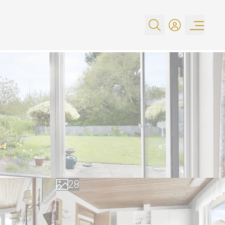
0
1
2
3
4
5
0
6
1
7
2
8
3
9
4
5