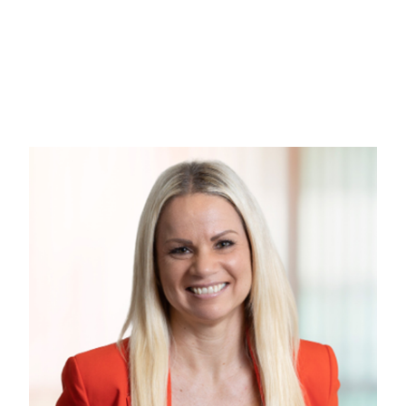
pæne buske, men udearealerne kommer virkelig til sin ret i baghaven med en
plads til kongespil eller stigegolf.
Herfølge er en attraktiv by for børnefamilier, da det byder på et roligt og trygt
adressen og tilbyder undervisning fra 0. til 9. Klasse. Derudover er der fl
der begge ligger under 1 km fra rækkehuset. Herfølge Station ligger 250 met
Alt i alt er Gammel Søllerupvej 15C et attraktivt valg for børnefamilier og andr
nem adgang til både indkøb og offentlig transport.
Velkommen til Gammel Søllerupvej 15C, 4681 Herfølge!