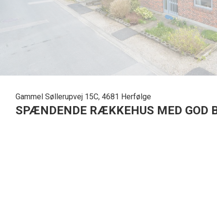
Gammel Søllerupvej 15C, 4681 Herfølge
SPÆNDENDE RÆKKEHUS MED GOD B
Velkommen til dette charmerende rækkehus beliggende i det hyggelige og f
indbydende bolig på 93 kvadratmeter med gennemgående parketgulve under 
Bag hoveddøren ligger fordelingsentréen, og med to gode værelser er der muli
rig skuffe- og skabsplads, spisebordsplads og et vindue mod vejen, så I ka
badeværelset med opbevaringsplads til diverse toiletartikler, separat brusen
De sidste kvadratmeter udspiller sig på en stor opholdsstue med stort vindue
Udvendigt kan I se frem til en carport med bagvedliggende redskabsskur, hv