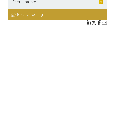
Energimærke
e med
Bestil vurdering
a
en,
ter og