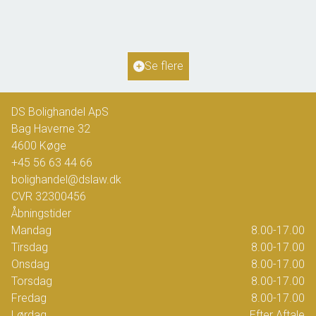
2
Boligareal
170
m
2
Grundareal
2.863
m
Ejendomstype
Villa
Se flere
2.425.000 kr.
DS Bolighandel ApS
Bag Haverne 32
4600
Køge
+45 56 63 44 66
bolighandel@dslaw.dk
CVR
32300456
Åbningstider
Mandag
8.00-17.00
Tirsdag
8.00-17.00
Onsdag
8.00-17.00
Torsdag
8.00-17.00
Fredag
8.00-17.00
Lørdag
Efter Aftale