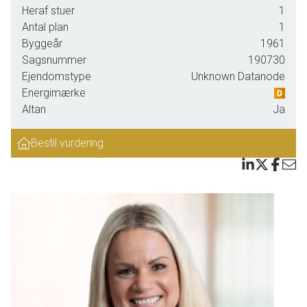
Du bliver mødt af det smukke lyse trægulv der fra entreen åbner
Heraf stuer
1
op til det store dejlige lyse stue/køkken-alrum, med et stort
Antal plan
1
vinduesparti med altandør. Til højre ligger det dejlige lyse åbne
Byggeår
1961
køkken, med hvide køkkenskabe og en tyk massiv
Sagsnummer
190730
egetræsbordplade, komfur fra Smeg, opvaskemaskine, køleskab
Ejendomstype
Unknown Datanode
fra Gram og egen vaskemaskine! Yderligere et smukt gammelt
Energimærke
hængevitrineskab. Til venstre nydes den lyse stue med skønneste
Altan
Ja
kig ud til den fine altan. Fra stuen er der adgang til soveværelset
der separeres af en skillevæg af smukke gamle sprossevinduer,
Bestil vurdering
hvor det skønne dagslys strømmer ind…Og ikke nok med det, er
der over 2,5 meter til loftet!!!
Fra altandøren træder du ud på den skønneste store sydvendte
altan, der med sin øverste placering, giver en ugeneret grøn udsigt
til de smukke gamle træer - hvor der også er masser af mulighed
for at nyde solen. Der er påsat nye altaner på alle lejlighederne i
komplekset indenfor de sidste par år, men denne, der er lånet i
ejerforeningen fuldt ud betalt, på de 115.000 kr. Entreen har et
godt rummeligt indbygget skab til overtøj, sko og andet
opbevaring. I entreen finder du også det mest lækre badeværelse