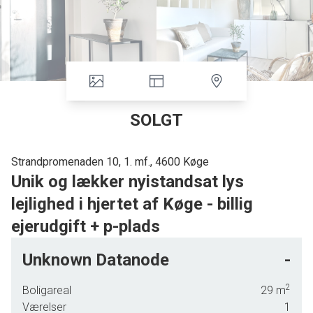
SOLGT
Strandpromenaden 10, 1. mf., 4600 Køge
Unik og lækker nyistandsat lys
lejlighed i hjertet af Køge - billig
ejerudgift + p-plads
Unik og lækker nyistandsat lys ejerlejlighed i hjertet af Køge -
Unknown Datanode
-
simpelthen en perle, i gåafstand til både indkøb, station, caféer,
restauranter, stranden, butikker, natteliv og havnemiljø. Med
2
Boligareal
29
m
parkeringsplads og billig ejerudgift!
Værelser
1