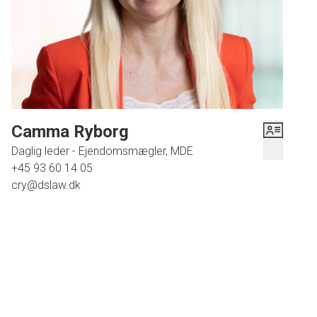
med hængetoilet, håndvask og bruseplads med indbygget
bruserarmatur fra Børma.
Lejligheden er totalrenoveret i 2024, alt står som nyt. Perfekt og
klar til dig/jer, der står og mangler en lækker, sprød studiebolig
eller til dig/jer, der ønsker hele byen omkring dig/jer i de lækreste
nyistandsatte rammer, med minimal vedligeholdelse.
Simpelthen så fin, velindrettet og meget rummelig - der er
indtænkt opbevaring og der er masser af gode muligheder for
Camma Ryborg
forskellig indretning og udnyttelse af rummene.
Daglig leder - Ejendomsmægler, MDE
Velkommen til
Strandpromenaden 10, 1. mf. 4600 Køge !
+45 93 60 14 05
cry@dslaw.dk