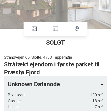
SOLGT
Strandvejen 65, Sjolte, 4733 Tappernøje
Stråtækt ejendom i første parket til
Præstø Fjord
I får charme og udsigt med i købet, når I overtager nøglerne til Strandvejen
Unknown Datanode
-
65 - og adressen afslører, at udsigten strækker sig over vandet. I flytter
nemlig med første parket til Præstø Fjord, så I bor med vandet i forhaven,
2
Boligareal
130
m
mens Skjolte Skov folder sig ud i baghaven. I befinder jer kun ti minutters
2
Garage
18
m
køretur fra bylivet i Præstø, og I har endnu kortere afstand til motorvejen, som
2
Udhus
7
m