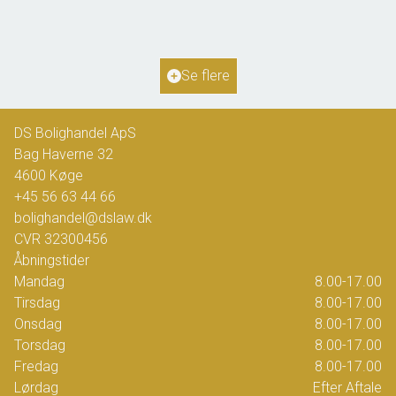
2
Boligareal
170
m
2
Grundareal
2.863
m
Ejendomstype
Villa
Se flere
2.425.000 kr.
DS Bolighandel ApS
Bag Haverne 32
4600
Køge
+45 56 63 44 66
bolighandel@dslaw.dk
CVR
32300456
Åbningstider
Mandag
8.00-17.00
Tirsdag
8.00-17.00
Onsdag
8.00-17.00
Torsdag
8.00-17.00
Fredag
8.00-17.00
Lørdag
Efter Aftale