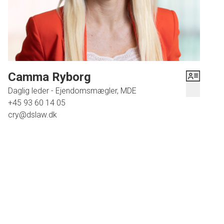
ned til stranden, hvilket må siges at være et stort plus. Byen huser både
indkøbsmuligheder, restauranter og S-togstation, og der er nem adgang til
alt, hvad Solrød byder på. Derudover vil pendleren have nem og hurtig
adgang til motorvejen.
Velkommen til Victorias Kvarter 9, 2680 Solrød.
Camma Ryborg
Daglig leder - Ejendomsmægler, MDE
+45 93 60 14 05
cry@dslaw.dk