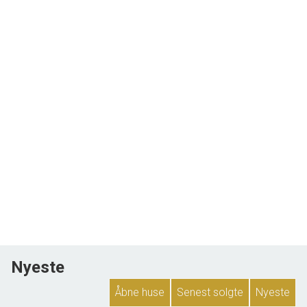
Nyeste
Åbne huse
Senest solgte
Nyeste