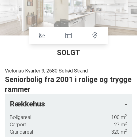
SOLGT
Victorias Kvarter 9, 2680 Solrød Strand
Seniorbolig fra 2001 i rolige og trygge
rammer
På denne rolige og trygge adresse i Solrød udbyder vi nu en velholdt
Rækkehus
-
seniorbolig på 100 veldisponerede kvadratmeter - I bliver en del af en god
grundejerforening med gode fællesfaciliteter. Alderskravet for at bo i denne
2
Boligareal
100
m
seniorbolig er plus 50 år.
2
Carport
27
m
2
Grundareal
320
m
Ejendommen ligger fredeligt og ugeneret på et lille, lukket boligvænge, og